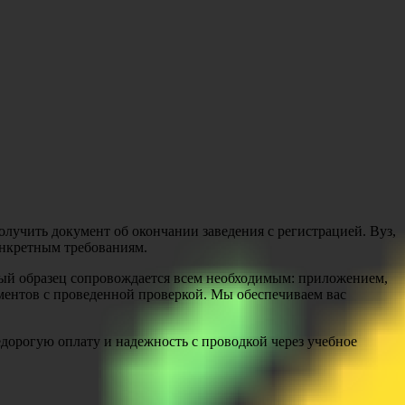
олучить документ об окончании заведения с регистрацией. Вуз,
онкретным требованиям.
вый образец сопровождается всем необходимым: приложением,
ментов с проведенной проверкой. Мы обеспечиваем вас
дорогую оплату и надежность с проводкой через учебное