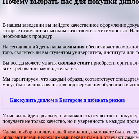
Почему выбрать нас для покупки дипло
В нашем заведении вы найдете качественное оформление доку
которые отличаются высоким качеством и легитимностью. Наш
необходимых процедур.
На сегодняшний день наша
компания
обеспечивает возможнос
того, являетесь ли вы студентом университета, института или т
Вы всегда можете узнать,
сколько стоит
приобрести оригинал с
всех требований законодательства.
Мы гарантируем, что каждый образец соответствует стандарта
могут быть использованы для подтверждения обучения в высш
Как купить диплом в Белгороде и избежать рисков
У нас вы найдете реальную возможность осуществить покупку б
получаете не только качество, но и уверенность в каждом пров
Сделав выбор в пользу нашей компании, вы можете быть увер
обладают всеми необходимыми реквизитами и отвечают самым