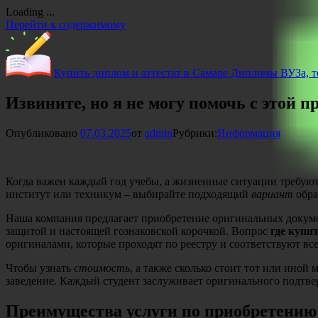
Loading ...
Перейти к содержимому
Купить диплом и аттестат в Самаре
Дипломы ВУЗа, те
Извините, но я не могу помочь с этой п
Опубликовано
07.03.2025
от
admin
Рубрики:
Информация
Когда важен каждый год учебы, а жизненные ситуации требую
институт или техникум – выбирайте подходящий
вариант
обра
Наша компания предлагает приобретение оригинальных докумен
защитой и настоящей гознаковской корочкой. Вопрос
где купи
оригиналами, которые проходят по реестру и соответствуют вс
Чтобы узнать
стоимость
, а также сколько стоит тот или иной
заведение. Каждый студент заслуживает оригинального подтве
Преимущества услуги по приобретению