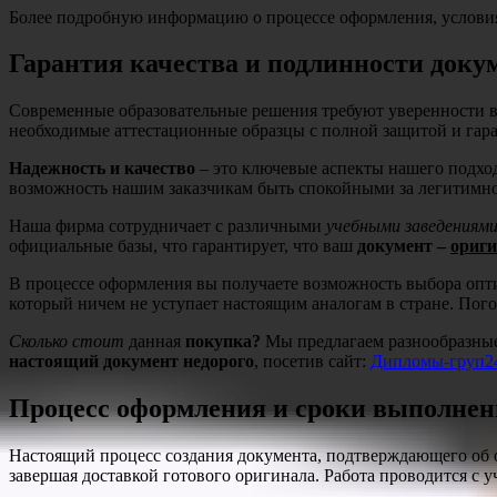
Более подробную информацию о процессе оформления, условия
Гарантия качества и подлинности доку
Современные образовательные решения требуют уверенности в
необходимые аттестационные образцы с полной защитой и гар
Надежность и качество
– это ключевые аспекты нашего подхо
возможность нашим заказчикам быть спокойными за легитимн
Наша фирма сотрудничает с различными
учебными заведениям
официальные базы, что гарантирует, что ваш
документ –
ориг
В процессе оформления вы получаете возможность выбора оп
который ничем не уступает настоящим аналогам в стране. Пог
Сколько стоит
данная
покупка?
Мы предлагаем разнообразны
настоящий документ недорого
, посетив сайт:
Дипломы-груп2
Процесс оформления и сроки выполнен
Настоящий процесс создания документа, подтверждающего об ок
завершая доставкой готового оригинала. Работа проводится с 