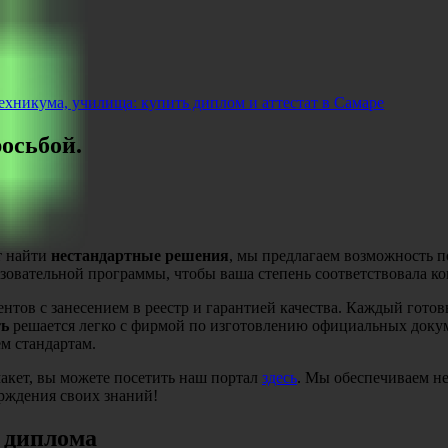
хникума, училища: купить диплом и аттестат в Самаре
росьбой.
т найти
нестандартные решения
, мы предлагаем возможность п
зовательной программы, чтобы ваша степень соответствовала к
тов с занесением в реестр и гарантией качества. Каждый гото
ть
решается легко с фирмой по изготовлению официальных доку
ем стандартам.
 макет, вы можете посетить наш портал
здесь
. Мы обеспечиваем не
рждения своих знаний!
 диплома