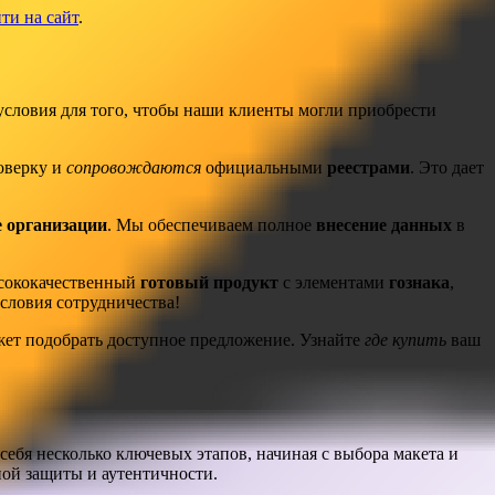
ти на сайт
.
словия для того, чтобы наши клиенты могли приобрести
оверку и
сопровождаются
официальными
реестрами
. Это дает
 организации
. Мы обеспечиваем полное
внесение данных
в
ысококачественный
готовый продукт
с элементами
гознака
,
словия сотрудничества!
ет подобрать доступное предложение. Узнайте
где купить
ваш
ебя несколько ключевых этапов, начиная с выбора макета и
ной защиты и аутентичности.