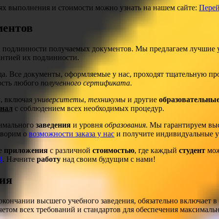
х выполнения и стоимости можно узнать на нашем сайте:
Перей
ментов
 подлинности получаемых документов. Мы предлагаем лучшие у
антией их подлинности.
да. Все документы, оформляемые у нас, проходят тщательную пр
ость любого
полученного сертификата
.
и
, включая
университеты
,
техникумы
и другие
образовательные
инал
с соблюдением всех необходимых процедур.
тимального
заведения
и уровня
образования
. Мы гарантируем в
оворим о
возможности заказа у нас
и получите индивидуальные у
е
приложения
с различной
стоимостью
, где каждый
студент
мож
4
. Начните
работу
над своим будущим с нами!
ия
ончании высшего учебного заведения, обязательно включает в с
учетом всех требований и стандартов для обеспечения максималь