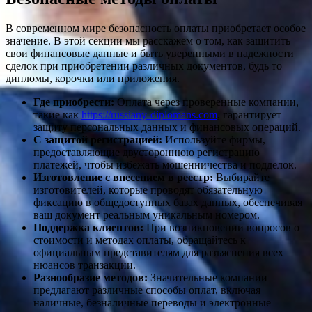
В современном мире безопасность оплаты приобретает особое
значение. В этой секции мы расскажем о том, как защитить
свои финансовые данные и быть уверенными в надежности
сделок при приобретении различных документов, будь то
дипломы, корочки или приложения.
Где приобрести:
Оплата через проверенные компании,
такие как
https://russiany-diplomans.com
, гарантирует
защиту персональных данных и финансовых операций.
С защитой регистрацией:
Используйте фирмы,
предоставляющие двустороннюю регистрацию
платежей, чтобы избежать мошенничества и подделок.
Изготовление с внесением в реестр:
Выбирайте
изготовителей, которые проводят обязательную
фиксацию в общедоступных базах данных, обеспечивая
ваш документ реальным уникальным номером.
Поддержка клиентов:
При возникновении вопросов о
стоимости и методах оплаты, обращайтесь к
официальным представителям для разъяснения всех
нюансов транзакции.
Разнообразие методов:
Значительные компании
предлагают различные способы оплат, включая
наличные, безналичные переводы и электронные