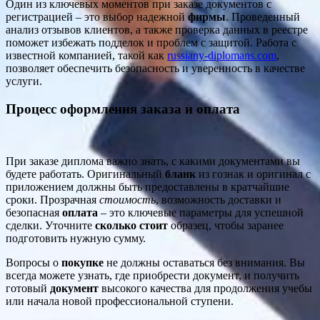
Один из ключевых моментов при заказе документов с
регистрацией – это выбор надежной
фирмы
. Проведенный
анализ отзывов клиентов, а также проверка данных в реестре
поможет избежать подделок и проблем с защитой. Работа с
известной компанией, такой как
russiany-diplomans.com
,
позволяет обеспечить безопасность и уверенность в качестве
услуги.
Процесс оформления заказа и оплата
При заказе диплома важно знать, с какими документами вы
будете работать. Оригинальный
бланк
из гознак и оригинал с
приложением должны быть предоставлены в кратчайшие
сроки. Прозрачная
стоимость
, возможность доставки и
безопасная
оплата
– это ключевые параметры для успешной
сделки. Уточните
сколько стоит
образец, чтобы заранее
подготовить нужную сумму.
Вопросы о
покупке
не должны оставаться без внимания. Вы
всегда можете узнать, где приобрести документ, и получить
готовый
документ
высокого качества для продолжения учебы
или начала новой профессиональной ступени.