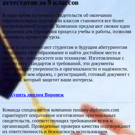
аттестатов за 9 классов
В наше время получение свидетельств об окончании
образовательных курсов или классов становится все более
востребованной услугой. Компании предлагают свежие идеи
и решения для упрощения процесса учебы и работы, позволяя
экономить время и ресурсы.
Наши услуги помогают студентам и будущим абитуриентам
продолжать свое образование и найти достойное место в
институте, университете или техникуме. Изготовленные с
учетом всех стандартов и требований, эти документы
обеспечивают уверенность в оригинальности и надежности.
Мы предлагаем образец, с регистрацией, готовый документ с
реестром, который защитит ваши интересы.
Купить диплом Воронеж
Команда специалистов компании russiany-diplomans.com
гарантирует оперативное изготовление оригинальных
свидетельств, соответствующих требованиям вузов и
организаций. Проведенные проверки качества подтверждают
их ответственность и безопасность использования.