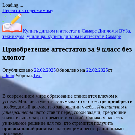
Loading ...
Перейти к содержимому
Купить диплом и аттестат в Самаре
Дипломы ВУЗа,
техникума, училища: купить диплом и аттестат в Самаре
Приобретение аттестатов за 9 класс без
хлопот
Опубликовано
22.02.2025
Обновлено на
22.02.2025
от
admin
Рубрики:
Text
В современном мире образование становится ключом к
успеху. Многие студенты задумываются о том,
где приобрести
необходимый документ о завершении учебы.
Институты и
университеты
часто ставят перед собой задачи, требующие
значительных затрат времени и усилий. Однако у нас есть
уникальное решение для тех, кто стремится получить
оригинальный диплом
с настоящими регистрационными
номерами.