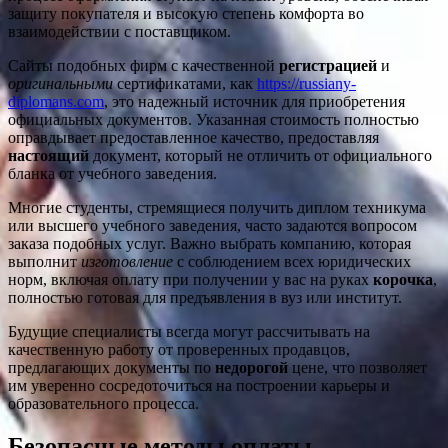
защиту покупателя и высокую степень комфорта во
взаимодействии с поставщиком.
Сайты подобных фирм с качественной
регистрацией
и
оригинальными
сертификатами, как
https://russiany-
diplomans.com
, это надежный источник для приобретения
официальных документов. Указанная стоимость полностью
оправдывает предоставленное качество, предоставляя
настоящий
документ, который не отличить от официального
бланка от учебного заведения.
Многие студенты, стремящиеся получить диплом техникума
или высшего учебного заведения, часто задаются вопросом
заказа подобных услуг. Важно выбрать компанию, которая
выполнит
изготовление
с соблюдением всех юридических
норм, включая оплату при получении у вас на руках
корочка
,
полностью готовая для предъявления в вуз или институт.
Будущие специалисты всегда могут рассчитывать на
качественную работу от проверенных продавцов,
предлагающих документы по
недорогой
цене, что позволяет
им уверенно сосредоточиться на построении карьеры и
образовательного процесса.
Безопасные методы оплаты