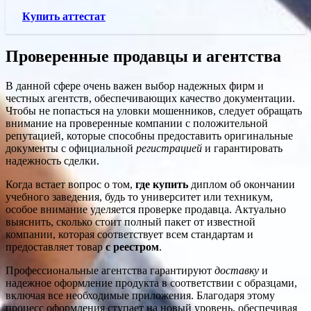
Купить аттестат
Проверенные продавцы и агентства
В данной сфере очень важен выбор надежных фирм и
честных агентств, обеспечивающих качество документации.
Чтобы не попасться на уловки мошенников, следует обращать
внимание на проверенные компании с положительной
репутацией, которые способны предоставить оригинальные
документы с официальной
регистрацией
и гарантировать
надежность сделки.
Когда встает вопрос о том,
где купить
диплом об окончании
учебного заведения, будь то университет или техникум,
особое внимание уделяется проверке продавца. Актуально
выяснить, сколько стоит полный пакет от известной
компании, которая соответствует всем стандартам и
предоставляет товар
с реестром
.
Профессиональные агентства гарантируют
доставку
и
надежное оформление продукта в соответствии с образцами,
включая все необходимые приложения. Благодаря этому
процесс оформления ступает на новый уровень, обеспечивая