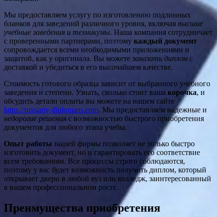
Мы предоставляем услугу по изготовлению подлинных
бланков для заведений различного уровня, включая
высшие
учебные заведения и техникумы
. Наша компания сотрудничает
с проверенными партнерами, поэтому
каждый документ
сопровождается всеми необходимыми приложениями и
защитой, как у оригинала. Вы можете
заказать диплом
с
доставкой и убедиться в его высочайшем качестве.
Стоимость готового образца зависит от выбранного учебного
заведения и степени. Узнать, сколько стоит ваша
корочка
, и
обсудить детали оплаты вы можете на нашем сайте
https://russiany-diplomans.com
. Мы предоставляем надежные и
недорогие решения
с возможностью быстрого приобретения
документов для любого этапа учебы.
Опыт работы
нашей фирмы позволяет не только быстро
изготовить документ, но и гарантировать его соответствие
всем требованиям. Все процессы строго соблюдаются,
поэтому у вас будет возможность получить диплом, который
открывает двери в любой вуз или колледж, заинтересованный
в вашем профессиональном росте.
Преимущества приобретения