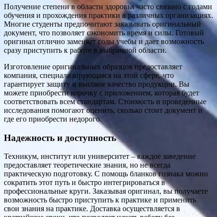
Получение степени в области здоровья часто связано с годами
обучения и прохождения практики в различных организациях.
Многие студенты предпочитают заказывать оригинальный
документ, что позволяет сэкономить время и силы. Готовый
оригинал отлично заменяет годы учебы и дает возможность
сразу приступить к работе в выбранной области.
Изготовление оригинальных образцов предоставляет
компания, специализирующаяся на этой сфере, что
гарантирует защиту и высокое качество продукции. Вы
можете приобрести корочку с приложением, которая будет
соответствовать всем стандартам. Стоимость и проведенные
исследования помогают оценить, сколько стоит документ и
где его приобрести недорого.
Надежность и доступность
Техникум, институт или университет – каждое заведение
предоставляет теоретические знания, но не всегда
практическую подготовку. С помощь бланков гознака можно
сократить этот путь и быстро интегрироваться в
профессиональные круги. Заказывая оригинал, вы получаете
возможность быстро приступить к практике и применить
свои знания на практике. Доставка осуществляется в