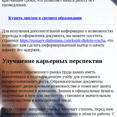
кратчайшие сроки, что позволяет начать работу без
промедления.
Купить диплом о среднем образовании
Для получения дополнительной информации о возможностях
перехода и оформления документа, вы можете посетить
страницу
https://russiany-diplomans.com/kupit-diplom-vracha
, что
позволит вам сделать информированный выбор и начать
карьеру без задержек.
Улучшение карьерных перспектив
В условиях современного рынка труда важно иметь
компетенции и подтвержденную учёбу для успешного
профессионального роста. Образовательные документы
открывают двери к новым возможностям и помогают занять
ведущие позиции в компании. Знания и официальные бумаги,
полученные в вузе или институте, становятся значительным
преимуществом в конкурентной среде.
Когда студент завершает учебу и получает степень, перед ним
открываются разнообразные перспективы в области работы. С