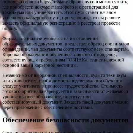
помощью сервиса https://russiany-diplomans.com можно узнать,
где приобрести документ недорого и с регистрацией для
техникума или университета. Этот путь станет началом
успешного карьерного пути, при условии, что вы решите
заказать официальную регистрацию в реестре и провести
оплату.
Фирма, специализирующаяся на изготовлении
образовательных документов, предлагает образец оригиналов
от заведений, чьи документы соответствуют всем стандартам.
Корочка об окончании обучения с защитой от подделок,
соответствующая требованиям ГОЗНАКа, станет надежной
основой вашей карьерной лестницы.
Независимо от выбранной специальности, будь то техникум
или университет, необходимость подтверждения обучения
следует учитывать в процессе трудоустройства. Стоимость
готового оригинала варьируется в зависимости от желаемого
уровня: высшее образование, институт или
собственноручный документ. Заказать такой документ можно
через приложение с обеспечением доставки.
Обеспечение безопасности документов
Сегодня во времена технологических достижений вопрос