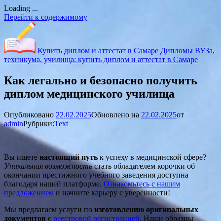
Loading ...
Перейти к содержимому
Купить диплом и аттестат в Самаре
Дипломы ВУЗа,
техникума, училища: купить диплом и аттестат в Самаре
Как легально и безопасно получить
диплом медицинского училища
Опубликовано
22.02.2025
Обновлено на
22.02.2025
от
admin
Рубрики:
Text
Вы ищете
настоящий путь
к успеху в медицинской сфере?
Уникальная возможность
стать обладателем корочки об
окончании престижного учебного заведения доступна
благодаря нашей платформе.
Ознакомьтесь с нашим
предложением
и начните карьеру с уверенности!
Мы предлагаем услуги по
изготовлению оригинальных
документов
с
реестровой регистрацией
. Наши образцы