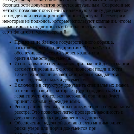
безопасности документов остается актуальным. Современные
методы позволяют обеспечить надежную защиту документов
от подделок и несанкционированного доступа. Рассмотрим
некоторые из подходов, которые используют компании, чтобы
гарантировать подлинность и безопасность ваших
сертификатов и удостоверений.
Применение бланков государственного образца,
изготовленных на предприятиях “Гознак”, что
обеспечивает высокий уровень защиты и
оригинальность документа.
Использование специальных приложений для создания
автоматизированных систем проверки подлинности.
Такие технологии делают безопасным каждый этап
производства и выдачи документов.
Включение в структуру документа специальных знаков
и степеней защиты, которые трудно подделать. Это
гарантирует, что только настоящий оригинал будет
принят любыми учреждениями.
Регистрация всех выданных документов в специальном
реестре. Это позволяет легко проверить законность и
действительность предъявленных данных.
Обеспечение надежной доставки, что минимизирует
риски утери или порчи документов при
транспортировке.