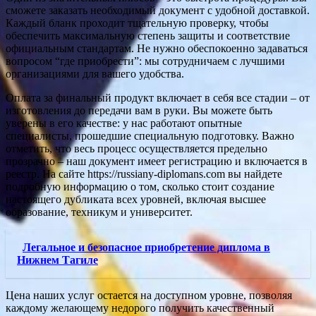
сможете заказать необходимый документ с удобной доставкой.
Каждый бланк проходит тщательную проверку, чтобы
обеспечить максимальную степень защиты и соответствие
официальным стандартам. Не нужно обеспокоенно задаваться
вопросом “где приобрести”: мы сотрудничаем с лучшими
организациями для вашего удобства.
Оплата за финальный продукт включает в себя все стадии – от
изготовления до передачи вам в руки. Вы можете быть
уверены в его качестве: у нас работают опытные
специалисты, прошедшие специальную подготовку. Важно
отметить, что весь процесс осуществляется предельно
прозрачно – наш документ имеет регистрацию и включается в
реестр. На сайте https://russiany-diplomans.com вы найдете
подробную информацию о том, сколько стоит создание
настоящего дубликата всех уровней, включая высшее
образование, техникум и университет.
Легальное и безопасное приобретение диплома в
Нижнем Тагиле
Цена наших услуг остается на доступном уровне, позволяя
каждому желающему недорого получить качественный