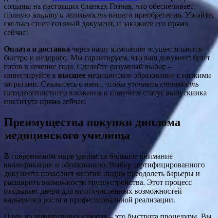
созданы на настоящих бланках Гознак, что обеспечивает
полную
защиту и легальность
вашего приобретения. Узнайте,
сколько стоит готовый документ, и закажите его прямо
сейчас!
Оплата и доставка
через нашу компанию осуществляются
быстро и недорого. Мы гарантируем, что ваш документ будет
готов в течение года. Сделайте разумный выбор –
инвестируйте в
высшее
медицинское образование с низкими
затратами. Свяжитесь с нами, чтобы уточнить
стоимость
пятидесятилетнего вложения и получите статус выпускника
института прямо сейчас.
Преимущества покупки диплома
медицинского училища
В современном мире уделяется большое внимание
квалификации и образованию. Выбор сертифицированного
документа позволяет многим людям преодолеть барьеры и
расширить возможности трудоустройства. Этот процесс
открывает двери для многочисленных возможностей
карьерного роста и профессиональной реализации.
Один из значительных плюсов – это быстрота процедуры. Вы