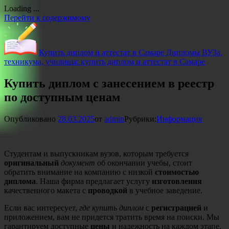
Loading ...
Перейти к содержимому
Купить диплом и аттестат в Самаре
Дипломы ВУЗа,
техникума, училища: купить диплом и аттестат в Самаре
Купить диплом с занесением в реестр
по доступным ценам
Опубликовано
28.03.2025
от
admin
Рубрики:
Информация
Студентам и выпускникам вузов, которым требуется
оригинальный
документ
об окончании учебы, стоит
обратить внимание на компанию с низкой
стоимостью
диплома
. Наша фирма предлагает услугу
изготовления
качественного макета с
проводкой
в учебное заведение.
Если вас интересует,
где купить диплом
с
регистрацией
и
приложением, вам не придется тратить время на поиски. Мы
гарантируем доступные
цены
и надежность на каждом этапе.