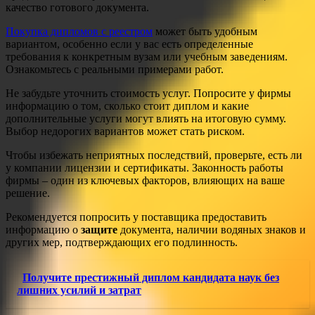
качество готового документа.
Покупка дипломов с реестром
может быть удобным
вариантом, особенно если у вас есть определенные
требования к конкретным вузам или учебным заведениям.
Ознакомьтесь с реальными примерами работ.
Не забудьте уточнить стоимость услуг. Попросите у фирмы
информацию о том, сколько стоит диплом и какие
дополнительные услуги могут влиять на итоговую сумму.
Выбор недорогих вариантов может стать риском.
Чтобы избежать неприятных последствий, проверьте, есть ли
у компании лицензии и сертификаты. Законность работы
фирмы – один из ключевых факторов, влияющих на ваше
решение.
Рекомендуется попросить у поставщика предоставить
информацию о
защите
документа, наличии водяных знаков и
других мер, подтверждающих его подлинность.
Получите престижный диплом кандидата наук без
лишних усилий и затрат