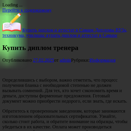
Loading ...
Перейти к содержимому
Купить диплом и аттестат в Самаре
Дипломы ВУЗа,
техникума, училища: купить диплом и аттестат в Самаре
Купить диплом тренера
Опубликовано
27.02.2025
от
admin
Рубрики:
Информация
Определившись с выбором, важно отметить, что процесс
получения бланка с необходимой степенью не должен
вызывать сомнений. Для тех, кто хочет сэкономить время и
деньги, доступны фирменные предложения. Готовый
документ можно приобрести недорого, если знать, где искать.
Обратитесь к проверенным заведениям, которые занимаются
изготовлением образовательных сертификатов. Узнайте,
сколько стоит работа, и обратите внимание на образцы, чтобы
убедиться в их качестве. Оплата может производиться