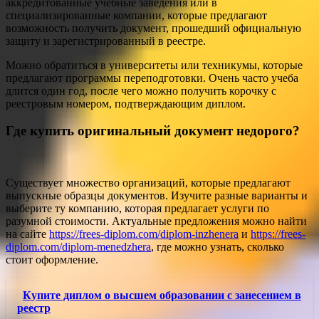
аккредитованные учебные заведения или в
специализированные компании, которые предлагают
возможность получить документ, прошедший официальную
защиту и зарегистрированный в реестре.
Можно обратиться в университеты или техникумы, которые
предлагают программы переподготовки. Очень часто учеба
длится один год, после чего можно получить корочку с
реестровым номером, подтверждающим диплом.
Где купить оригинальный документ недорого?
Существует множество организаций, которые предлагают
выпускные образцы документов. Изучите разные варианты и
выберите ту компанию, которая предлагает услуги по
разумной стоимости. Актуальные предложения можно найти
на сайте
https://frees-diplom.com/diplom-inzhenera
и
https://frees-
diplom.com/diplom-menedzhera
, где можно узнать, сколько
стоит оформление.
Купите диплом о высшем образовании с занесением в
реестр