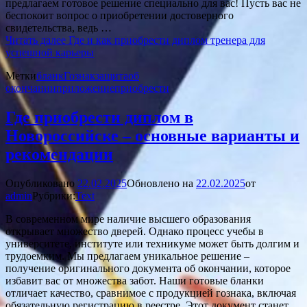
предлагаем готовое решение специально для вас! Пусть вас не
беспокоит вопрос о приобретении достоверного
свидетельства, ведь …
Читать далее
Где и как приобрести диплом тренера для
успешной карьеры
Метки
бланк
Гознак
защита
об
окончании
приложение
приобрести
Где приобрести диплом в
Новороссийске – основные варианты и
рекомендации
Опубликовано
22.02.2025
Обновлено на
22.02.2025
от
admin
Рубрики:
Text
В современном мире наличие высшего образования
открывает множество дверей. Однако процесс учебы в
университете, институте или техникуме может быть долгим и
трудоемким. Мы предлагаем уникальное решение –
получение оригинального документа об окончании, которое
избавит вас от множества забот. Наши готовые бланки
отличает качество, сравнимое с продукцией гознака, включая
обязательную регистрацию в реестре. Этот документ станет