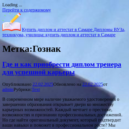
Loading ...
Перейти к содержимому
Купить диплом и аттестат в Самаре
Дипломы ВУЗа,
техникума, училища: купить диплом и аттестат в Самаре
Метка:
Гознак
Где и как приобрести диплом тренера
для успешной карьеры
Опубликовано
22.02.2025
Обновлено на
22.02.2025
от
admin
Рубрики:
Text
В современном мире наличие уважаемого удостоверения о
завершении образования открывает двери ко множеству
карьерных возможностей. Каждый мечтает о престиже,
возможностях и признании профессиональных достижений.
Но где найти оригинальный документ, который подтвердит
ваши навыки и поможет в профессиональном росте? Мы