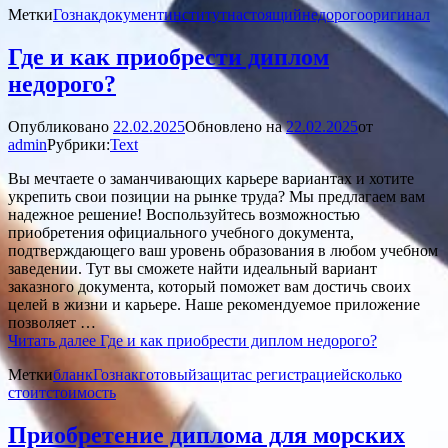
Метки
Гознак
документ
институт
настоящий
недорого
оригинал
Где и как приобрести диплом
недорого?
Опубликовано
22.02.2025
Обновлено на
22.02.2025
от
admin
Рубрики:
Text
Вы мечтаете о заманчивающих карьере вариантах и хотите
укрепить свои позиции на рынке труда? Мы предлагаем вам
надежное решение! Воспользуйтесь возможностью
приобретения официального учебного документа,
подтверждающего ваш уровень образования в любом учебном
заведении. Тут вы сможете найти идеальный вариант
заказного документа, который поможет вам достичь своих
целей в жизни и карьере. Наше рекомендуемое приложение
позволяет …
Читать далее
Где и как приобрести диплом недорого?
Метки
бланк
Гознак
готовый
защита
с регистрацией
сколько
стоит
стоимость
Приобретение диплома для морских