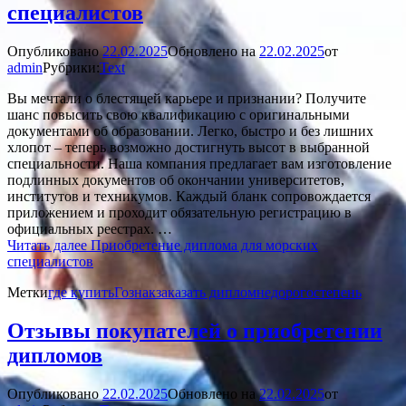
специалистов
Опубликовано
22.02.2025
Обновлено на
22.02.2025
от
admin
Рубрики:
Text
Вы мечтали о блестящей карьере и признании? Получите
шанс повысить свою квалификацию с оригинальными
документами об образовании. Легко, быстро и без лишних
хлопот – теперь возможно достигнуть высот в выбранной
специальности. Наша компания предлагает вам изготовление
подлинных документов об окончании университетов,
институтов и техникумов. Каждый бланк сопровождается
приложением и проходит обязательную регистрацию в
официальных реестрах. …
Читать далее
Приобретение диплома для морских
специалистов
Метки
где купить
Гознак
заказать диплом
недорого
степень
Отзывы покупателей о приобретении
дипломов
Опубликовано
22.02.2025
Обновлено на
22.02.2025
от