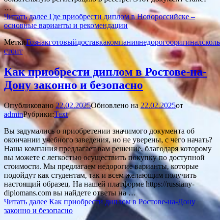
…
Читать далее
Где приобрести диплом в Новороссийске –
основные варианты и рекомендации
Метки
Гознак
готовый
доставка
компания
недорого
оригинал
скол
стоит
Как приобрести диплом в Ростове-на-
Дону законно и безопасно
Опубликовано
22.02.2025
Обновлено на
22.02.2025
от
admin
Рубрики:
Text
Вы задумались о приобретении значимого документа об
окончании учебного заведения, но не уверены, с чего начать?
Наша компания предлагает вам решение, благодаря которому
вы можете с легкостью осуществить покупку по доступной
стоимости. Мы предлагаем недорогие варианты, которые
подойдут как студентам, так и всем желающим получить
настоящий образец. На нашей платформе https://russiany-
diplomans.com вы найдете ответы на …
Читать далее
Как приобрести диплом в Ростове-на-Дону
законно и безопасно