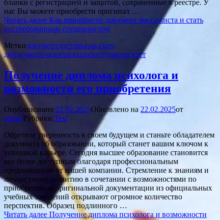
бланки с регистрацией и защитой, сохраненные в реестре. У
нас Вы можете приобрести оригинал …
Читать далее
Как приобрести документ массажиста и стать
востребованным специалистом
Метки
документ
доставка
заказать
диплом
корочка
образец
работа
университет
Получение диплома психолога и
возможности его приобретения
Опубликовано
22.02.2025
Обновлено на
22.02.2025
от
admin
Рубрики:
Text
Обретите уверенность в своем будущем и станьте обладателем
документа об образовании, который станет вашим ключом к
успешной карьере. Сегодня высшее образование становится
все более доступным благодаря профессиональным
предложениям от нашей компании. Стремление к знаниям и
личностному развитию в сочетании с возможностями по
приобретению оригинальной документации из официальных
учебных заведений открывают огромное количество
перспектив. Образец подлинного …
Читать далее
Получение диплома психолога и возможности