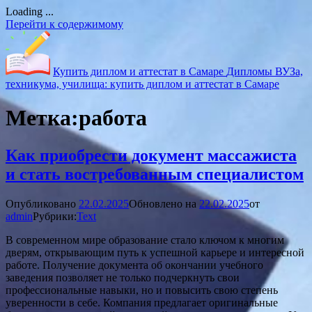
Loading ...
Перейти к содержимому
Купить диплом и аттестат в Самаре
Дипломы ВУЗа,
техникума, училища: купить диплом и аттестат в Самаре
Метка:
работа
Как приобрести документ массажиста
и стать востребованным специалистом
Опубликовано
22.02.2025
Обновлено на
22.02.2025
от
admin
Рубрики:
Text
В современном мире образование стало ключом к многим
дверям, открывающим путь к успешной карьере и интересной
работе. Получение документа об окончании учебного
заведения позволяет не только подчеркнуть свои
профессиональные навыки, но и повысить свою степень
уверенности в себе. Компания предлагает оригинальные