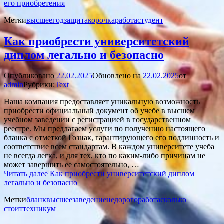
его приобретения
Метки
высшее
год
защита
корочка
работа
студент
Как приобрести университетский
диплом легально и безопасно
Опубликовано
22.02.2025
Обновлено на
22.02.2025
от
admin
Рубрики:
Text
Наша компания предоставляет уникальную возможность
приобрести официальный документ об учебе в высшем
учебном заведении с регистрацией в государственном
реестре. Мы предлагаем услуги по получению настоящего
бланка с отметкой Гознак, гарантирующего его подлинность и
соответствие всем стандартам. В каждом университете учеба
не всегда легка, и для тех, кто по каким-либо причинам не
может завершить ее самостоятельно, …
Читать далее
Как приобрести университетский диплом
легально и безопасно
Метки
бланк
высшее
заведение
недорого
работа
сколько
стоит
техникум