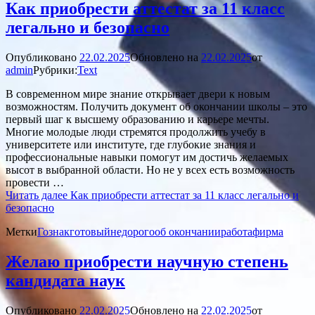
Как приобрести аттестат за 11 класс
легально и безопасно
Опубликовано
22.02.2025
Обновлено на
22.02.2025
от
admin
Рубрики:
Text
В современном мире знание открывает двери к новым
возможностям. Получить документ об окончании школы – это
первый шаг к высшему образованию и карьере мечты.
Многие молодые люди стремятся продолжить учебу в
университете или институте, где глубокие знания и
профессиональные навыки помогут им достичь желаемых
высот в выбранной области. Но не у всех есть возможность
провести …
Читать далее
Как приобрести аттестат за 11 класс легально и
безопасно
Метки
Гознак
готовый
недорого
об окончании
работа
фирма
Желаю приобрести научную степень
кандидата наук
Опубликовано
22.02.2025
Обновлено на
22.02.2025
от